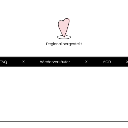
Regional hergestellt
FAQ
X
Wiederverkäufer
X
AGB