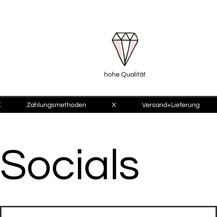
hohe Qualität
X
Zahlungsmethoden
X
Versand+Lieferung
Socials