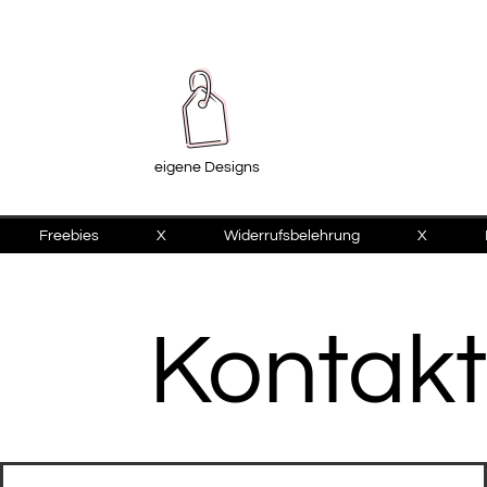
eigene Designs
Freebies
X
Widerrufsbelehrung
X
Kontakt