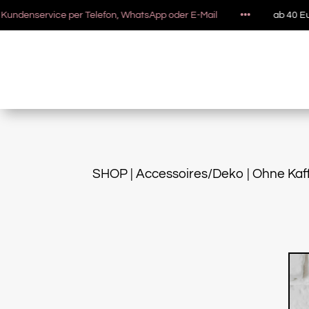
nservice per Telefon, WhatsApp oder E-Mail
•••
ab 40 Euro Be
SHOP
|
Accessoires/Deko
| Ohne Kaf