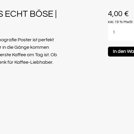
 ECHT BÖSE |
4,00
€
inkl. 19 % MwSt.
Ohne
Kaffee
ografie Poster ist perfekt
wird
wer in die Gänge kommen
In den W
es
erste Kaffee am Tag ist. Ob
echt
enk für Kaffee-Liebhaber.
böse
|
Sofort
Download
Menge