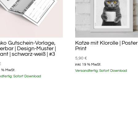
ko Gutschein-Vorlage,
Katze mit Klorolle | Poster
ierbar | Design-Muster |
Print
ant | schwarz-weiß | #3
5,90
€
€
inkl. 19 % MwSt.
19 % MwSt.
Versandfertig:
Sofort Download
dfertig:
Sofort Download