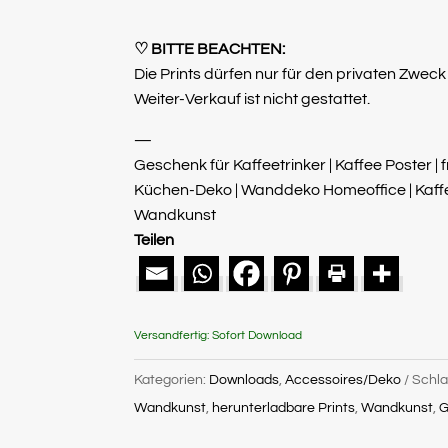
♡
BITTE BEACHTEN:
Die Prints dürfen nur für den privaten Zwec
Weiter-Verkauf ist nicht gestattet.
—
Geschenk für Kaffeetrinker | Kaffee Poster | 
Küchen-Deko | Wanddeko Homeoffice | Kaffe
Wandkunst
Teilen
Versandfertig:
Sofort Download
Kategorien:
Downloads
,
Accessoires/Deko
Schla
Wandkunst
,
herunterladbare Prints
,
Wandkunst
,
G