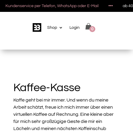
Kundenservice per Telefon, WhatsApp oder E-Mail
•••
ab 40 
Shop
Login
0
Kaffee-Kasse
Kaffe geht bei mir immer. Und wenn du meine
Arbeit schätzt, freue ich mich immer über einen
virtuellen Kaffee auf Rechnung. Eine kleine aber
für mich sehr großzügige Geste die mir ein
Lächeln und meinen nächsten Koffeinschub