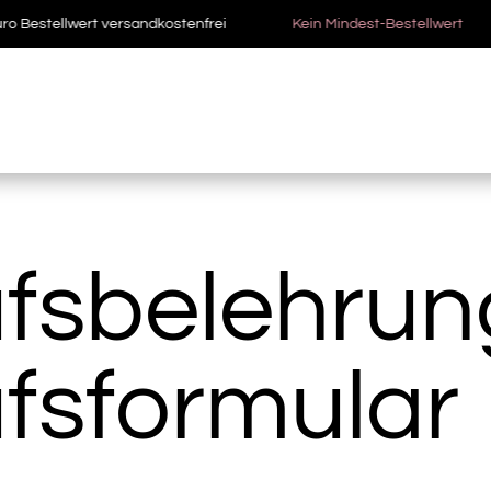
tellwert versandkostenfrei
Kein Mindest-Bestellwert
•••
fsbelehrun
fsformular