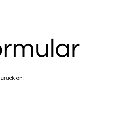
ormular
zurück an: