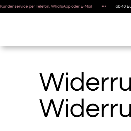
service per Telefon, WhatsApp oder E-Mail
•••
ab 40 Euro Bes
Widerru
Widerru