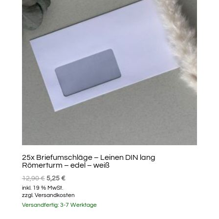
25x Briefumschläge – Leinen DIN lang
Römerturm – edel – weiß
Ursprünglicher
Aktueller
12,90
€
5,25
€
inkl. 19 % MwSt.
Preis
Preis
zzgl.
Versandkosten
war:
ist:
Versandfertig:
3-7 Werktage
12,90 €
5,25 €.