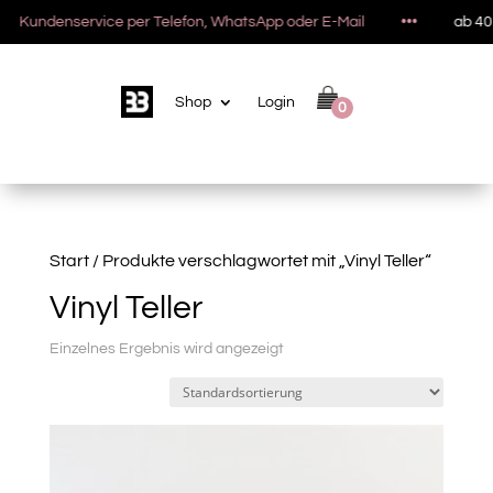
Kundenservice per Telefon, WhatsApp oder E-Mail
•••
ab 40 
Shop
Login
0
Start
/ Produkte verschlagwortet mit „Vinyl Teller“
Vinyl Teller
Einzelnes Ergebnis wird angezeigt