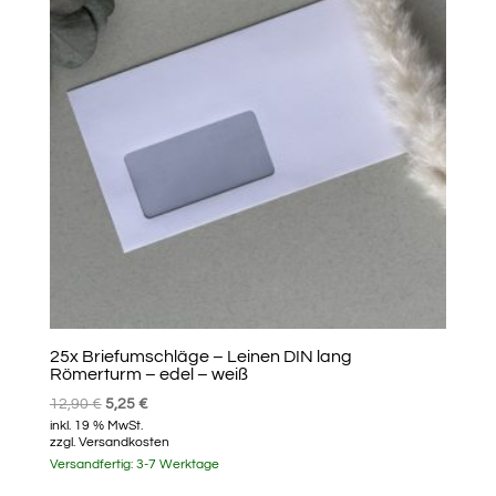
25x Briefumschläge – Leinen DIN lang
Römerturm – edel – weiß
Ursprünglicher
Aktueller
12,90
€
5,25
€
inkl. 19 % MwSt.
Preis
Preis
zzgl.
Versandkosten
war:
ist:
Versandfertig:
3-7 Werktage
12,90 €
5,25 €.