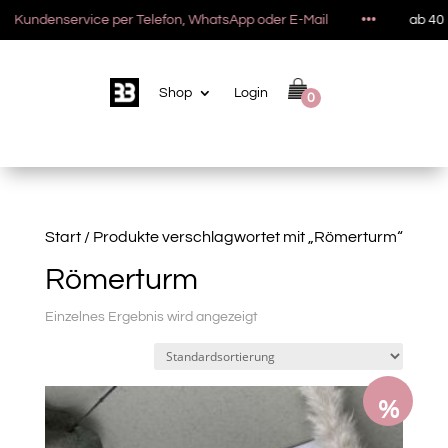
Kundenservice per Telefon, WhatsApp oder E-Mail
•••
ab 40 E
Shop
Login
0
Start
/ Produkte verschlagwortet mit „Römerturm“
Römerturm
Einzelnes Ergebnis wird angezeigt
%