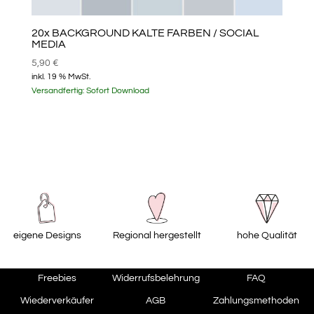
20x BACKGROUND KALTE FARBEN / SOCIAL
MEDIA
5,90
€
inkl. 19 % MwSt.
Versandfertig:
Sofort Download
eigene Designs
Regional hergestellt
hohe Qualität
Freebies
Widerrufsbelehrung
FAQ
Wiederverkäufer
AGB
Zahlungsmethoden