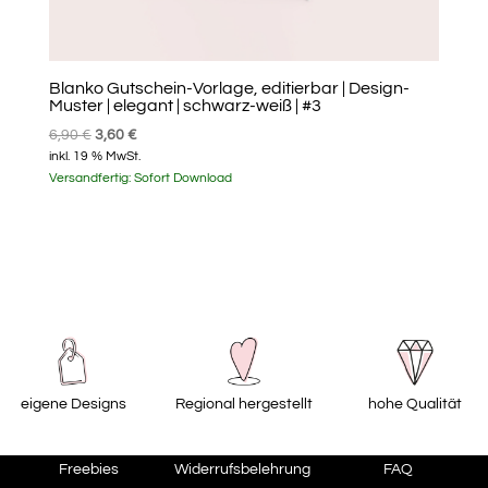
Blanko Gutschein-Vorlage, editierbar | Design-
Muster | elegant | schwarz-weiß | #3
Ursprünglicher
Aktueller
6,90
€
3,60
€
inkl. 19 % MwSt.
Preis
Preis
Versandfertig:
Sofort Download
war:
ist:
6,90 €
3,60 €.
eigene Designs
Regional hergestellt
hohe Qualität
Freebies
Widerrufsbelehrung
FAQ