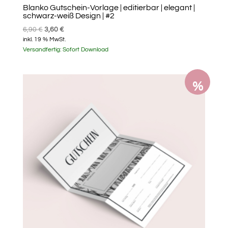
Blanko Gutschein-Vorlage | editierbar | elegant |
schwarz-weiß Design | #2
Ursprünglicher
Aktueller
6,90
€
3,60
€
inkl. 19 % MwSt.
Preis
Preis
Versandfertig:
Sofort Download
war:
ist:
6,90 €
3,60 €.
%