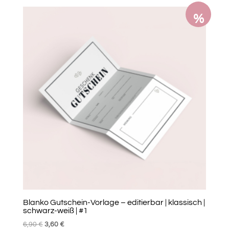
%
Blanko Gutschein-Vorlage – editierbar | klassisch |
schwarz-weiß | #1
Ursprünglicher
Aktueller
6,90
€
3,60
€