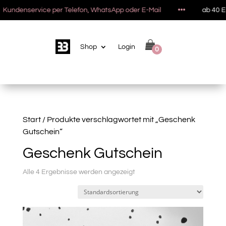
undenservice per Telefon, WhatsApp oder E-Mail
•••
ab 40 Eur
Shop
Login
0
Start
/ Produkte verschlagwortet mit „Geschenk
Gutschein“
Geschenk Gutschein
Alle 4 Ergebnisse werden angezeigt