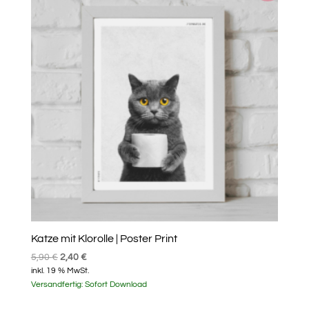
Katze mit Klorolle | Poster Print
Ursprünglicher
Aktueller
5,90
€
2,40
€
inkl. 19 % MwSt.
Preis
Preis
Versandfertig:
Sofort Download
war:
ist:
5,90 €
2,40 €.