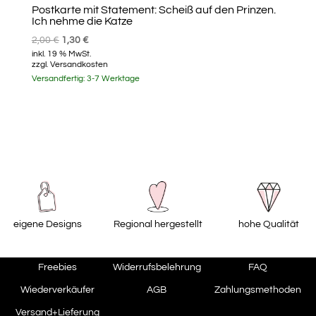
Postkarte mit Statement: Scheiß auf den Prinzen.
Ich nehme die Katze
Ursprünglicher
Aktueller
2,00
€
1,30
€
inkl. 19 % MwSt.
Preis
Preis
zzgl.
Versandkosten
war:
ist:
Versandfertig:
3-7 Werktage
2,00 €
1,30 €.
eigene Designs
Regional hergestellt
hohe Qualität
Freebies
Widerrufsbelehrung
FAQ
Wiederverkäufer
AGB
Zahlungsmethoden
Versand+Lieferung