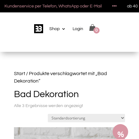
Kundenservice per Telefon, WhatsApp oder E-Mail
•••
ab 40 Eu
Shop
Login
0
Start
/ Produkte verschlagwortet mit „Bad
Dekoration“
Bad Dekoration
Alle 3 Ergebnisse werden angezeigt
%